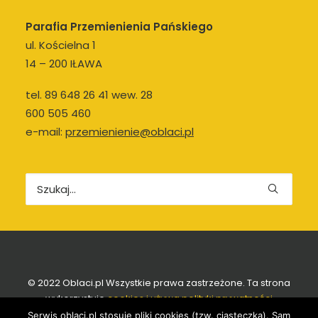
Parafia Przemienienia Pańskiego
ul. Kościelna 1
14 – 200 IŁAWA
tel. 89 648 26 41 wew. 28
600 505 460
e-mail:
przemienienie@oblaci.pl
© 2022 Oblaci.pl Wszystkie prawa zastrzeżone. Ta strona
wykorzystuje
cookies i używa polityki prywatności
Serwis oblaci.pl stosuje pliki cookies (tzw. ciasteczka). Sam