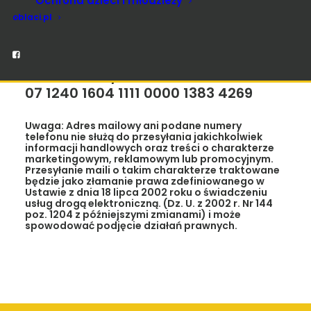
Ochrona dzieci i młodzieży
e-mail:
przemienienie@oblaci.pl
oblaci.pl
www.przemienienie.oblaci.pl
Konto Bankowe:
PEKAO S.A. o/Iława
07 1240 1604 1111 0000 1383 4269
Uwaga
: Adres mailowy ani podane numery
telefonu nie służą do przesyłania jakichkolwiek
informacji handlowych oraz treści o charakterze
marketingowym, reklamowym lub promocyjnym.
Przesyłanie maili o takim charakterze traktowane
będzie jako złamanie prawa zdefiniowanego w
Ustawie z dnia 18 lipca 2002 roku o świadczeniu
usług drogą elektroniczną. (Dz. U. z 2002 r. Nr 144
poz. 1204 z późniejszymi zmianami) i może
spowodować podjęcie działań prawnych.