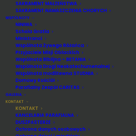
SAKRAMENT MAŁŻEŃSTWA
SAKRAMENT NAMASZCZENIA CHORYCH
WSPÓLNOTY
NINIWA
Schola Gratia
Ministranci
Wspólnota Żywego Różańca
Przyjaciele Misji Oblackich
Parafia Rzymskokatolicka p.w. Przemienienia
Wspólnota Biblijna – BETANIA
Pańskiego
Wspólnota Drogi Neokatechumenalnej
Wspólnota modlitewna STUDNIA
ul. Kościelna 1
Domowy Kościół
14 – 200 IŁAWA
Parafialny Zespół CARITAS
tel. 89 648 26 41 wew. 28
GALERIA
KONTAKT
KONTAKT
Numer telefonu duszpasterza
KANCELARIA PARAFIALNA
pełniącego dyżur w godzinach 8.00
DUSZPASTERZE
– 20.00:
600 505 460
Ochrona danych osobowych